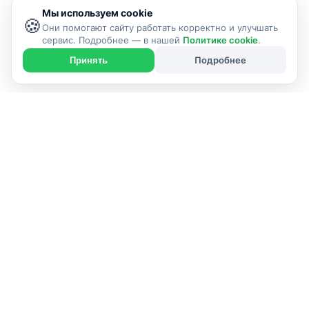
Мы используем cookie
🍪
Они помогают сайту работать корректно и улучшать
сервис. Подробнее — в нашей
Политике cookie
.
Подробнее
Принять
Справочник проверенных услуг в Гродно и районе —
от мастеров до компаний.
г. Гродно и район
info@grodno24.by
Каталог
Главная