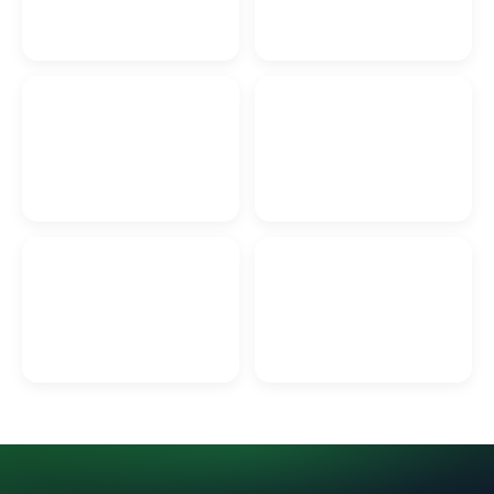
Гаражные ворота в
Гродно
Бетон в Гродно
Химчистка салона
Антикоррозийная
автомобиля Гродно
обработка в Гродно
Песок в Гродно
Создание сайтов Гродно