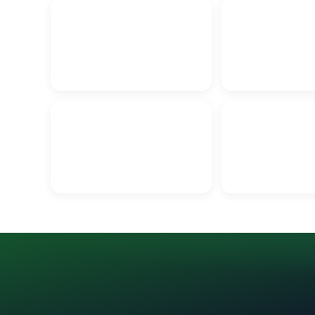
Щебень в Гродно
Выкуп авто в Гро
Металлопрофиль в Гродно
Баня бочка в Гро