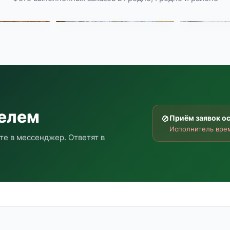
телем
🚫
Приём заявок о
Исполнитель врем
те в мессенджер. Ответят в