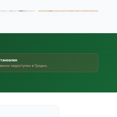
становлен
енно недоступен в Гродно.