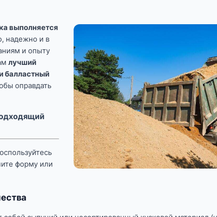
ска выполняется
, надежно и в
аниям и опыту
ам
лучший
и балластный
чтобы оправдать
 подходящий
Воспользуйтесь
ните форму или
чества