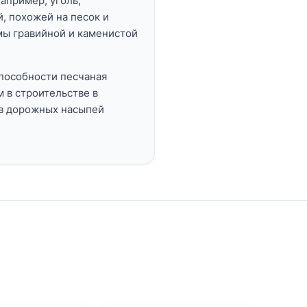
апример, уголь,
, похожей на песок и
мы гравийной и каменистой
пособности песчаная
 в строительстве в
ев дорожных насыпей