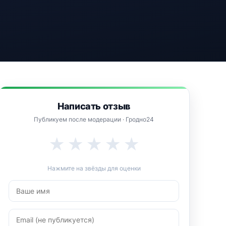
Написать отзыв
Публикуем после модерации · Гродно24
★
★
★
★
★
Нажмите на звёзды для оценки