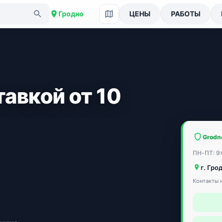
Гродно
ЦЕНЫ
РАБОТЫ
тавкой от 10
Grodn
ПН-ПТ: 9:
г. Гро
Контакты н