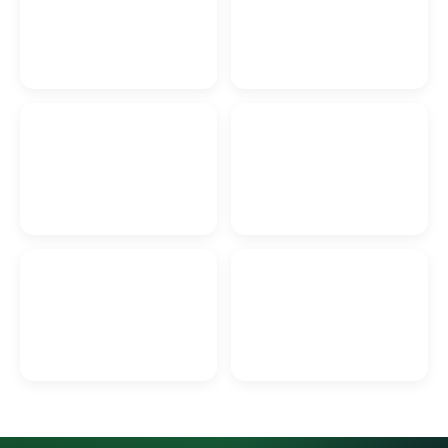
Алмазное сверление
Печать визиток в Гродно
отверстий в Гродно
Покраска автомобилей в
Песок в Гродно
Гродно
Маникюр и педикюр в
Доставка цветов в
Гродно
Гродно