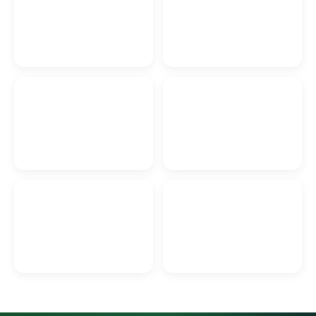
Ветеринарная клиника в
Авто из США в Гродно
Гродно
Ремонт телефонов в
Модульные бани и
Гродно
офисы в Гродно
Автомобильный
Вывоз мусора в Гродно
электрик в Гродно