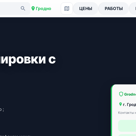
Гродно
ЦЕНЫ
РАБОТЫ
ировки с
Grodn
г. Гро
 ;
Контакты н