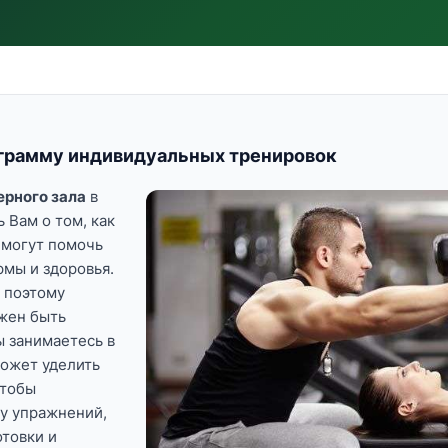
грамму индивидуальных тренировок
рного зала
в
 Вам о том, как
 могут помочь
мы и здоровья.
 поэтому
жен быть
ы занимаетесь в
может уделить
чтобы
ку упражнений,
отовки и