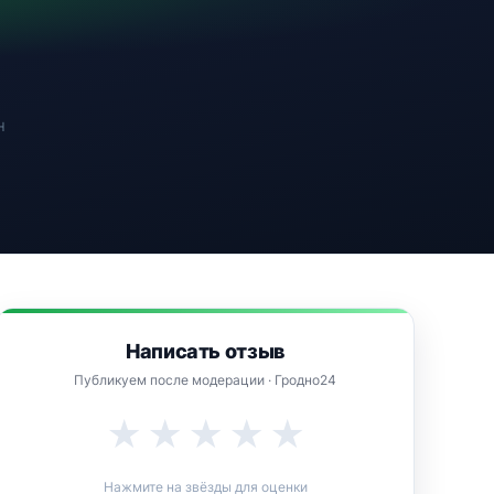
н
Написать отзыв
Публикуем после модерации · Гродно24
★
★
★
★
★
Нажмите на звёзды для оценки