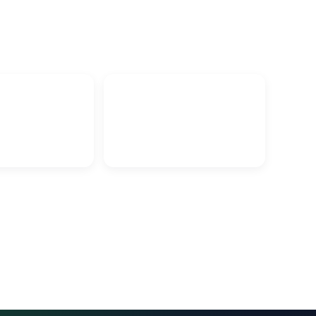
отолки Гродно
Металлопрофиль в Гродно