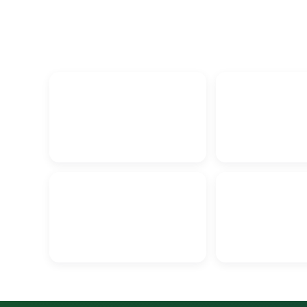
Ремонт стиральных машин в
Проектирование 
Гродно
архитектура здан
Ремонт электрои
Утепление балконов в Гродно
в Гродно