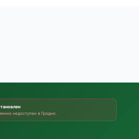
становлен
енно недоступен в Гродно.