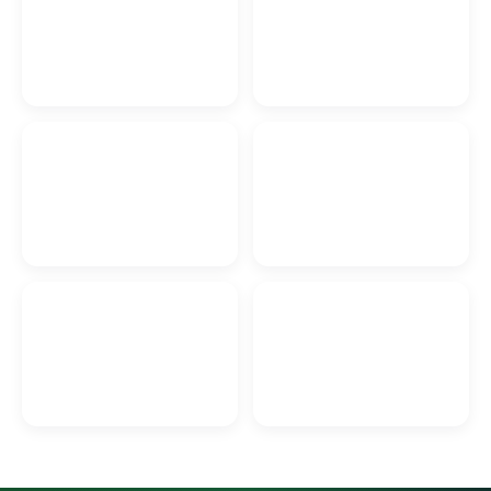
Металлопрофиль в
Барбершоп в Гродно
Гродно
Бетон в Гродно
Аренда Бани в Гродно
Уборка квартир Гродно
Автошкола в Гродно